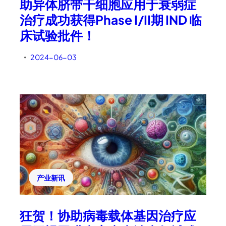
助异体脐带干细胞应用于衰弱症
治疗成功获得Phase I/II期 IND 临
床试验批件！
2024-06-03
•
产业新讯
狂贺！协助病毒载体基因治疗应