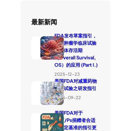
最新新闻
FDA发布草案指引，
厘清肿瘤学临床试验
中整体存活期
（Overall Survival,
OS）的应用 (Part I.)
2025-12-23
美国FDA对减重药物
临床试验之研发指引
2025-09-22
美国FDA对于
HCT/Ps捐赠者合适
性判定基准的指引更