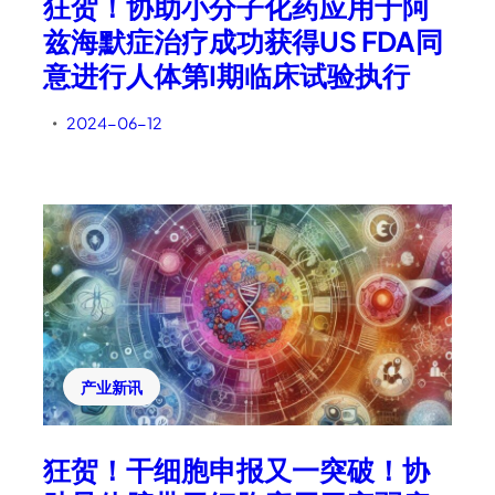
狂贺！协助小分子化药应用于阿
兹海默症治疗成功获得US FDA同
意进行人体第I期临床试验执行
2024-06-12
•
产业新讯
狂贺！干细胞申报又一突破！协