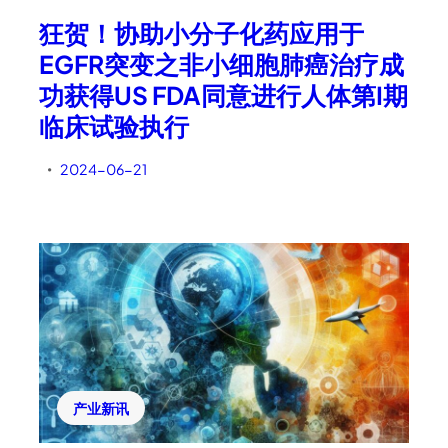
狂贺！协助小分子化药应用于
EGFR突变之非小细胞肺癌治疗成
功获得US FDA同意进行人体第I期
临床试验执行
2024-06-21
•
产业新讯