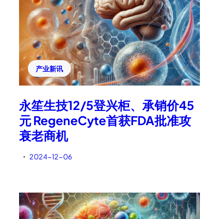
产业新讯
永笙生技12/5登兴柜、承销价45
元 RegeneCyte首获FDA批准攻
衰老商机
2024-12-06
•