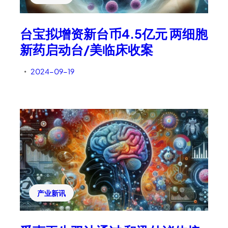
台宝拟增资新台币4.5亿元 两细胞
新药启动台/美临床收案
2024-09-19
•
产业新讯