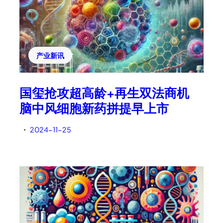
产业新讯
国玺抢攻超高龄+再生双法商机
脑中风细胞新药拼提早上市
2024-11-25
•