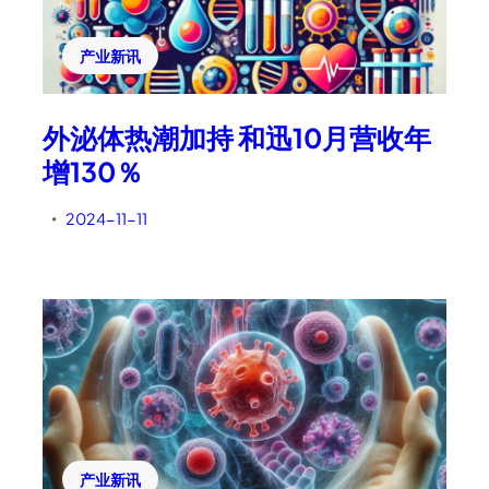
产业新讯
外泌体热潮加持 和迅10月营收年
增130％
2024-11-11
•
产业新讯