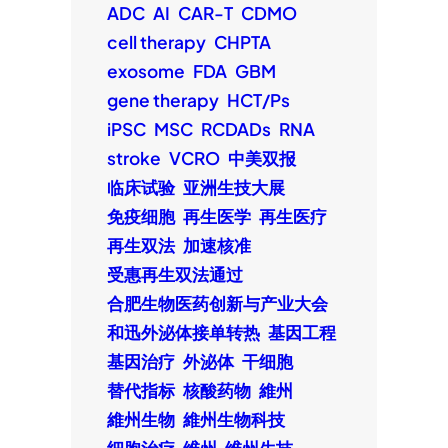
ADC
AI
CAR-T
CDMO
cell therapy
CHPTA
exosome
FDA
GBM
gene therapy
HCT/Ps
iPSC
MSC
RCDADs
RNA
stroke
VCRO
中美双报
临床试验
亚洲生技大展
免疫细胞
再生医学
再生医疗
再生双法
加速核准
受惠再生双法通过
合肥生物医药创新与产业大会
和迅外泌体接单转热
基因工程
基因治疗
外泌体
干细胞
替代指标
核酸药物
維州
維州生物
維州生物科技
细胞治疗
维州
维州生技