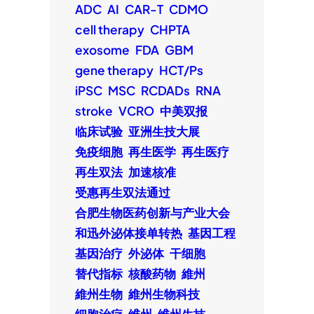
ADC
AI
CAR-T
CDMO
cell therapy
CHPTA
exosome
FDA
GBM
gene therapy
HCT/Ps
iPSC
MSC
RCDADs
RNA
stroke
VCRO
中美双报
临床试验
亚洲生技大展
免疫细胞
再生医学
再生医疗
再生双法
加速核准
受惠再生双法通过
合肥生物医药创新与产业大会
和迅外泌体接单转热
基因工程
基因治疗
外泌体
干细胞
替代指标
核酸药物
維州
維州生物
維州生物科技
细胞治疗
维州
维州生技