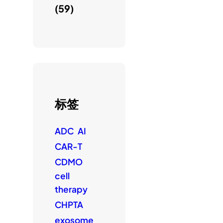
(59)
标签
ADC
AI
CAR-T
CDMO
cell
therapy
CHPTA
exosome