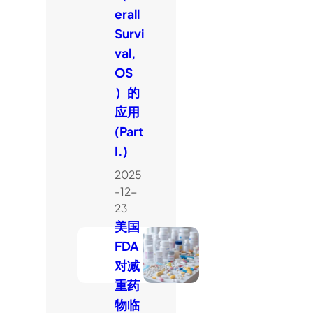
erall
Survi
val,
OS
）的
应用
(Part
I.)
2025
-12-
23
美国
FDA
对减
重药
物临