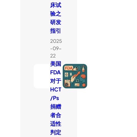
床试
验之
研发
指引
2025
-09-
22
美国
FDA
对于
HCT
/Ps
捐赠
者合
适性
判定