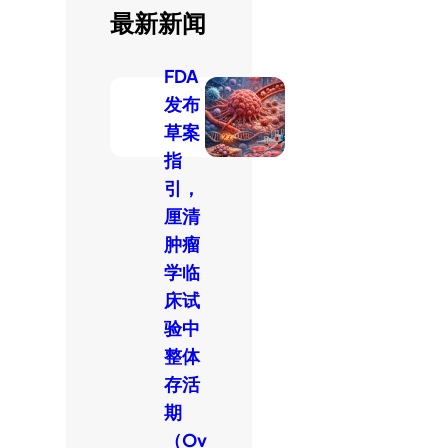
最新新闻
FDA
发布
草案
指
引，
厘清
肿瘤
学临
床试
验中
整体
存活
期
（Ov