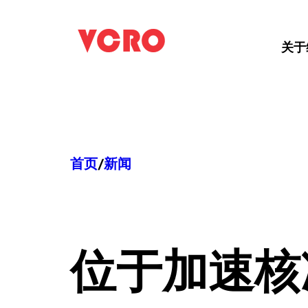
跳
至
关于
内
容
首页
/
新闻
位于
加速核