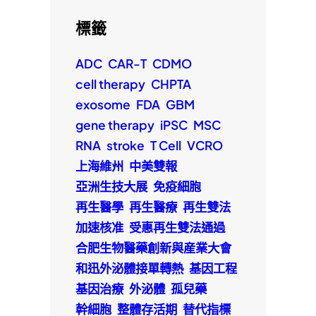
標籤
ADC
CAR-T
CDMO
cell therapy
CHPTA
exosome
FDA
GBM
gene therapy
iPSC
MSC
RNA
stroke
T Cell
VCRO
上海維州
中美雙報
亞洲生技大展
免疫細胞
再生醫學
再生醫療
再生雙法
加速核准
受惠再生雙法通過
合肥生物醫藥創新與産業大會
和迅外泌體接單轉熱
基因工程
基因治療
外泌體
孤兒藥
幹細胞
整體存活期
替代指標