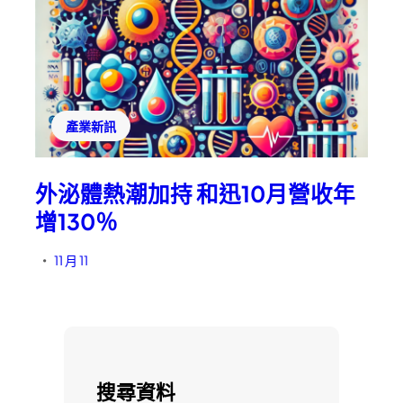
產業新訊
外泌體熱潮加持 和迅10月營收年
增130％
11 月 11
•
搜尋資料