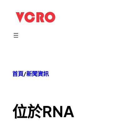
跳
至
主
要
內
容
首頁
/
新聞資訊
位於
RNA