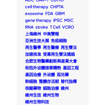
cell therapy
CHPTA
exosome
FDA
GBM
gene therapy
iPSC
MSC
RNA
stroke
T Cell
VCRO
上海維州
中美雙報
亞洲生技大展
免疫細胞
再生醫學
再生醫療
再生雙法
加速核准
受惠再生雙法通過
合肥生物醫藥創新與産業大會
和迅外泌體接單轉熱
基因工程
基因治療
外泌體
孤兒藥
幹細胞
整體存活期
替代指標
核酸藥物
細胞治療
維州
維州生技
維州生物
維州生物科技