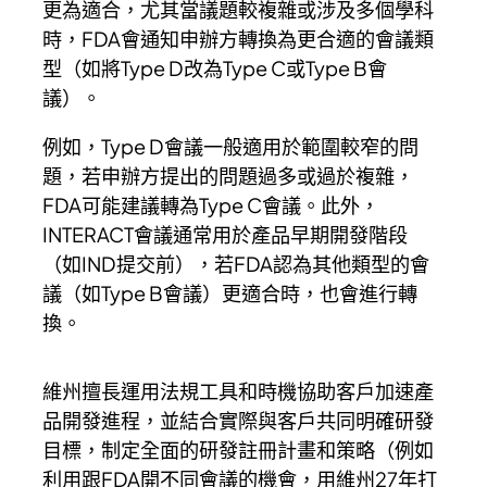
更為適合，尤其當議題較複雜或涉及多個學科
時，FDA會通知申辦方轉換為更合適的會議類
型（如將Type D改為Type C或Type B會
議）。
例如，Type D會議一般適用於範圍較窄的問
題，若申辦方提出的問題過多或過於複雜，
FDA可能建議轉為Type C會議。此外，
INTERACT會議通常用於產品早期開發階段
（如IND提交前），若FDA認為其他類型的會
議（如Type B會議）更適合時，也會進行轉
換。
維州擅長運用法規工具和時機協助客戶加速產
品開發進程，並結合實際與客戶共同明確研發
目標，制定全面的研發註冊計畫和策略（例如
利用跟FDA開不同會議的機會，用維州27年打