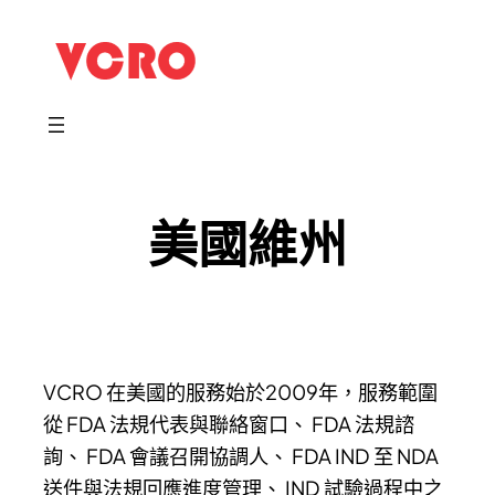
跳
至
主
要
內
容
美國維州
VCRO 在美國的服務始於2009年，服務範圍
從 FDA 法規代表與聯絡窗口、 FDA 法規諮
詢、 FDA 會議召開協調人、 FDA IND 至 NDA
送件與法規回應進度管理、 IND 試驗過程中之