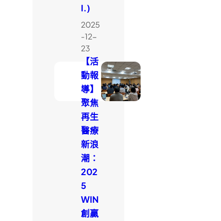
I.)
2025
-12-
23
【活
動報
導】
聚焦
再生
醫療
新浪
潮：
202
5
WIN
創贏