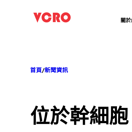
跳
至
關於
主
要
內
容
首頁
/
新聞資訊
位於
幹細胞