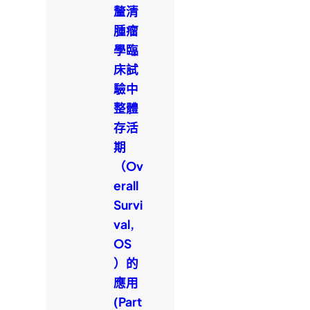
釐清
腫瘤
學臨
床試
驗中
整體
存活
期
（Ov
erall
Survi
val,
OS
）的
應用
(Part