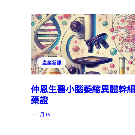
產業新訊
仲恩生醫小腦萎縮異體幹細胞
藥證
1 月 16
•