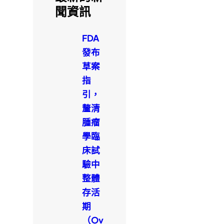
聞資訊
FDA
發布
草案
指
引，
釐清
腫瘤
學臨
床試
驗中
整體
存活
期
（Ov