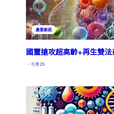
產業新訊
國璽搶攻超高齡+再生雙法
11 月 25
•