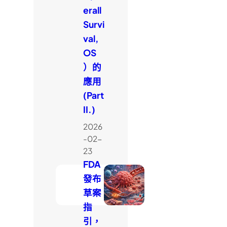
erall
Survi
val,
OS
）的
應用
(Part
II.)
2026
-02-
23
FDA
發布
草案
指
引，