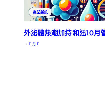
產業新訊
外泌體熱潮加持 和迅10月
11 月 11
•