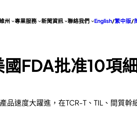
維州
專業服務
新聞資訊
聯絡我們
English
/
繁中版
/
 美國FDA批准10
療產品速度大躍進，在TCR-T、TIL、間