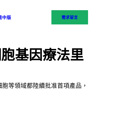
简中版
需求留言
項細胞基因療法里
質幹細胞等領域都陸續批准首項產品，