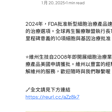
1 月 20, 2025
1
min read
•
2024年，FDA批准新型細胞治療產品
的治療選項。全球再生醫療聯盟執行長Tim
里程碑意義的10項細胞與基因治療批准
⭐維州生技自2008年即開展細胞治療
療產品美國申請獲批。維州以豐富的經
解維州的服務，歡迎隨時與我們聯繫喔
🔗全文請見下方連結
https://reurl.cc/aZz8k7