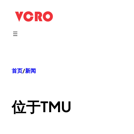
跳
至
内
容
首页
/
新闻
位于
TMU