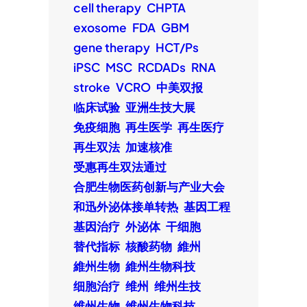
cell therapy
CHPTA
exosome
FDA
GBM
gene therapy
HCT/Ps
iPSC
MSC
RCDADs
RNA
stroke
VCRO
中美双报
临床试验
亚洲生技大展
免疫细胞
再生医学
再生医疗
再生双法
加速核准
受惠再生双法通过
合肥生物医药创新与产业大会
和迅外泌体接单转热
基因工程
基因治疗
外泌体
干细胞
替代指标
核酸药物
維州
維州生物
維州生物科技
细胞治疗
维州
维州生技
维州生物
维州生物科技