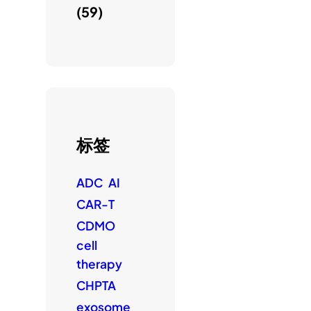
(59)
标签
ADC
AI
CAR-T
CDMO
cell
therapy
CHPTA
exosome