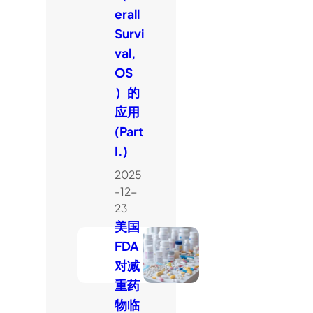
erall
Survi
val,
OS
）的
应用
(Part
I.)
2025
-12-
23
美国
FDA
对减
重药
物临