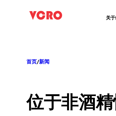
跳
至
关于
内
容
首页
/
新闻
位于
非酒精