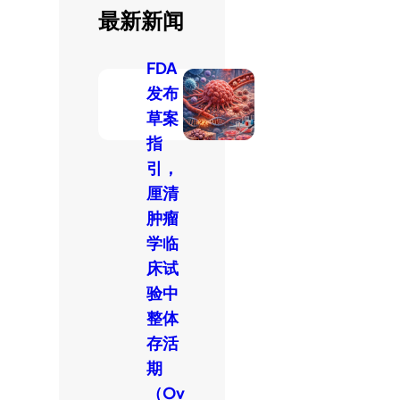
最新新闻
FDA
发布
草案
指
引，
厘清
肿瘤
学临
床试
验中
整体
存活
期
（Ov