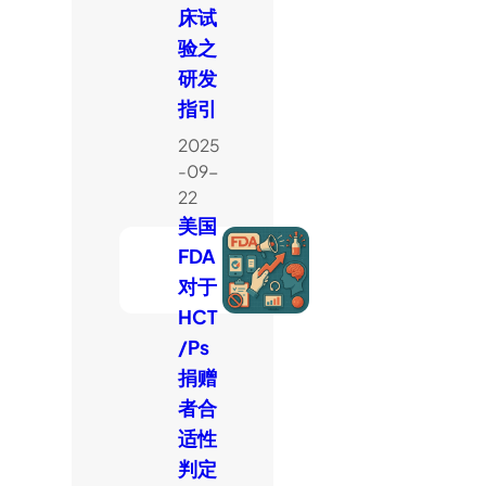
床试
验之
研发
指引
2025
-09-
22
美国
FDA
对于
HCT
/Ps
捐赠
者合
适性
判定