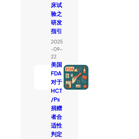
床试
验之
研发
指引
2025
-09-
22
美国
FDA
对于
HCT
/Ps
捐赠
者合
适性
判定