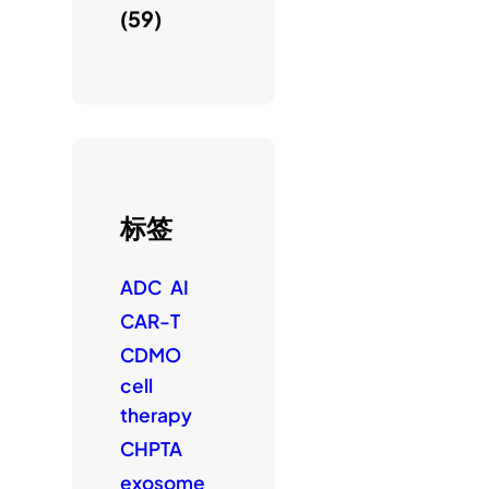
(59)
标签
ADC
AI
CAR-T
CDMO
cell
therapy
CHPTA
exosome