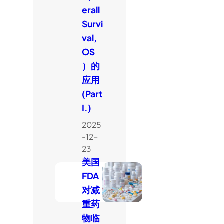
erall
Survi
val,
OS
）的
应用
(Part
I.)
2025
-12-
23
美国
FDA
对减
重药
物临