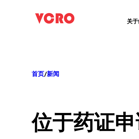
跳
至
关于
内
容
首页
/
新闻
位于
药证申