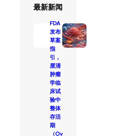
最新新闻
FDA
发布
草案
指
引，
厘清
肿瘤
学临
床试
验中
整体
存活
期
（Ov