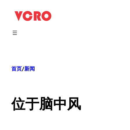
跳
至
内
容
首页
/
新闻
位于
脑中风