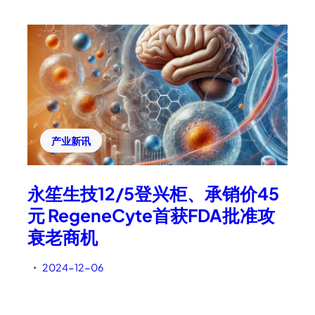
产业新讯
永笙生技12/5登兴柜、承销价45
元 RegeneCyte首获FDA批准攻
衰老商机
2024-12-06
•