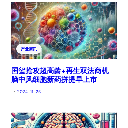
产业新讯
国玺抢攻超高龄+再生双法商机
脑中风细胞新药拼提早上市
2024-11-25
•