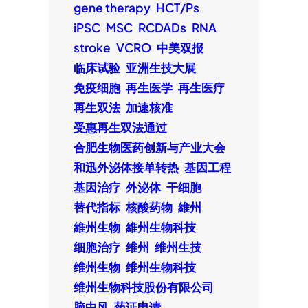
gene therapy
HCT/Ps
iPSC
MSC
RCDADs
RNA
stroke
VCRO
中美双报
临床试验
亚洲生技大展
免疫细胞
再生医学
再生医疗
再生双法
加速核准
受惠再生双法通过
合肥生物医药创新与产业大会
和迅外泌体接单转热
基因工程
基因治疗
外泌体
干细胞
替代指标
核酸药物
維州
維州生物
維州生物科技
细胞治疗
维州
维州生技
维州生物
维州生物科技
维州生物科技股份有限公司
脑中风
药证申请