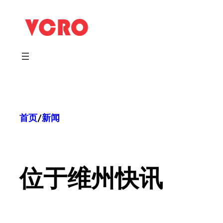
跳
至
内
容
首页
/
新闻
位于
维州快讯