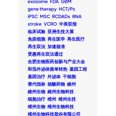
exosome
FDA
GBM
gene therapy
HCT/Ps
iPSC
MSC
RCDADs
RNA
stroke
VCRO
中美双报
临床试验
亚洲生技大展
免疫细胞
再生医学
再生医疗
再生双法
加速核准
受惠再生双法通过
合肥生物医药创新与产业大会
和迅外泌体接单转热
基因工程
基因治疗
外泌体
干细胞
替代指标
核酸药物
維州
維州生物
維州生物科技
细胞治疗
维州
维州生技
维州生物
维州生物科技
维州生物科技股份有限公司