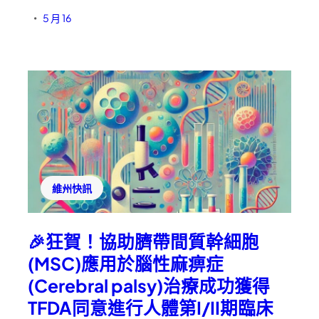
5 月 16
•
維州快訊
🎉狂賀！協助臍帶間質幹細胞
(MSC)應用於腦性麻痹症
(Cerebral palsy)治療成功獲得
TFDA同意進行人體第I/II期臨床