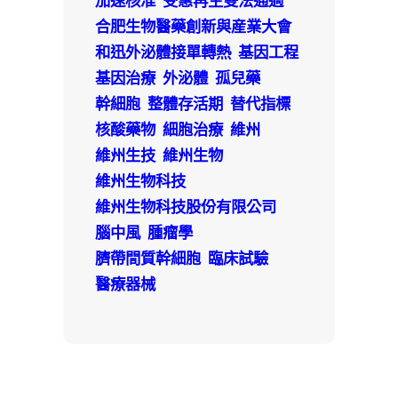
加速核准
受惠再生雙法通過
合肥生物醫藥創新與産業大會
和迅外泌體接單轉熱
基因工程
基因治療
外泌體
孤兒藥
幹細胞
整體存活期
替代指標
核酸藥物
細胞治療
維州
維州生技
維州生物
維州生物科技
維州生物科技股份有限公司
腦中風
腫瘤學
臍帶間質幹細胞
臨床試驗
醫療器械