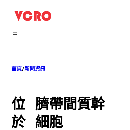
跳
至
主
要
內
容
首頁
/
新聞資訊
位
臍帶間質幹
於
細胞