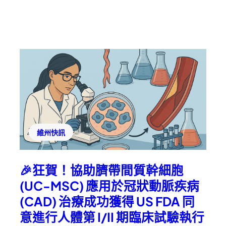
維州快訊
🎉狂賀！協助臍帶間質幹細胞
(UC-MSC) 應用於冠狀動脈疾病
(CAD) 治療成功獲得 US FDA 同
意進行人體第 I/II 期臨床試驗執行