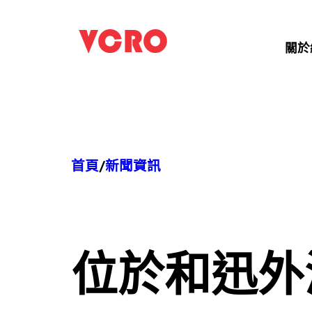
跳
至
關於
主
要
內
容
首頁
/
新聞資訊
位於
和迅外