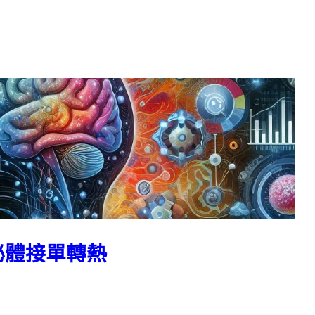
泌體接單轉熱