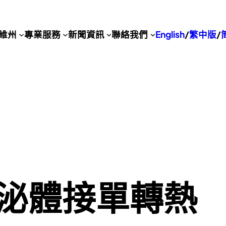
維州
專業服務
新聞資訊
聯絡我們
English
/
繁中版
/
泌體接單轉熱