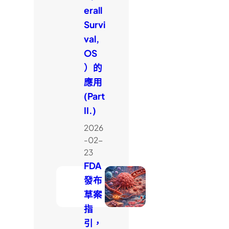
erall
Survi
val,
OS
）的
應用
(Part
II.)
2026
-02-
23
FDA
發布
草案
指
引，