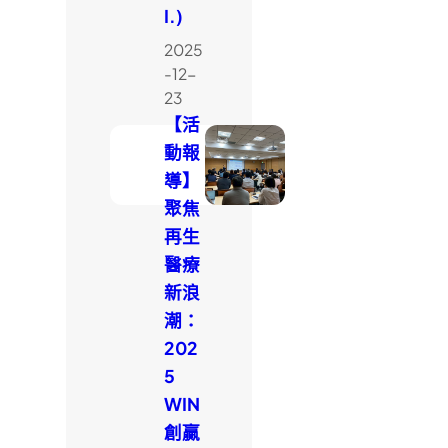
I.)
2025
-12-
23
【活
動報
導】
聚焦
再生
醫療
新浪
潮：
202
5
WIN
創贏