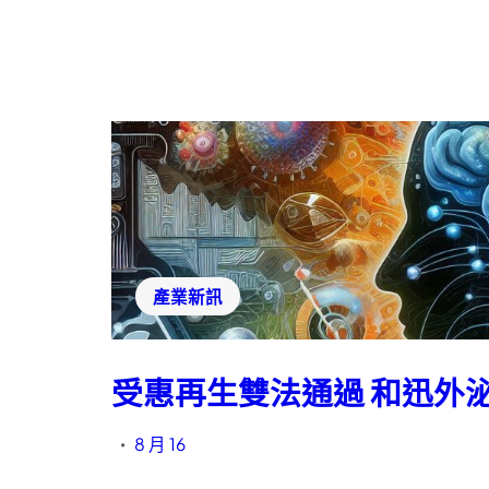
產業新訊
受惠再生雙法通過 和迅外
8 月 16
•