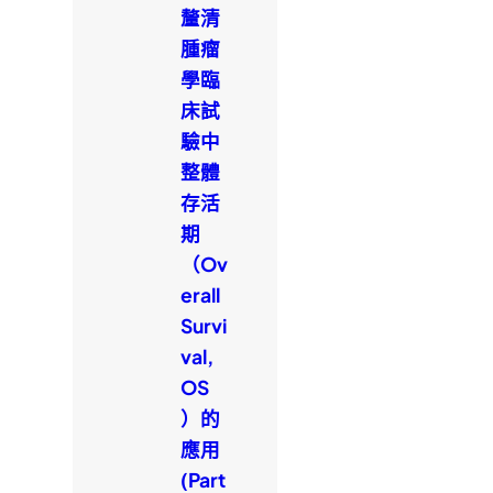
釐清
腫瘤
學臨
床試
驗中
整體
存活
期
（Ov
erall
Survi
val,
OS
）的
應用
(Part