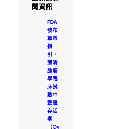
聞資訊
FDA
發布
草案
指
引，
釐清
腫瘤
學臨
床試
驗中
整體
存活
期
（Ov