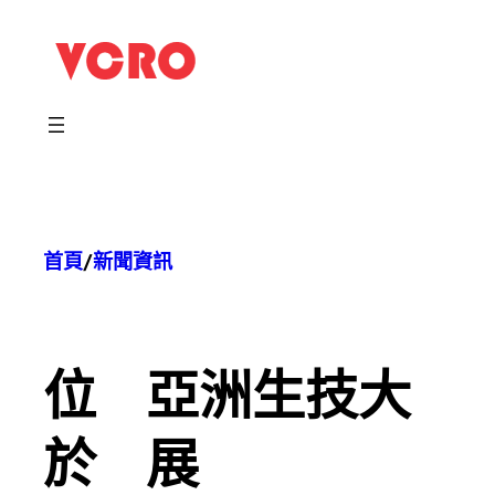
跳
至
主
要
內
容
首頁
/
新聞資訊
位
亞洲生技大
於
展