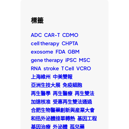
標籤
ADC
CAR-T
CDMO
cell therapy
CHPTA
exosome
FDA
GBM
gene therapy
iPSC
MSC
RNA
stroke
T Cell
VCRO
上海維州
中美雙報
亞洲生技大展
免疫細胞
再生醫學
再生醫療
再生雙法
加速核准
受惠再生雙法通過
合肥生物醫藥創新與産業大會
和迅外泌體接單轉熱
基因工程
基因治療
外泌體
孤兒藥