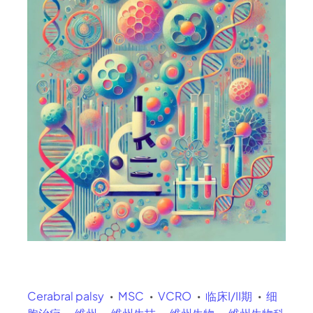
Cerabral palsy
MSC
VCRO
临床I/II期
细