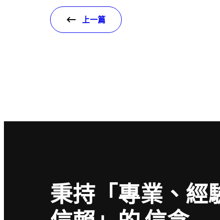
上一篇
秉持「專業、經
信賴」的
信念