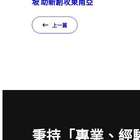
坡 助新創攻東南亞
上一篇
秉持「專業、經