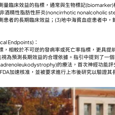
臨床效益的指標，通常與生物標記(biomarker)
性肝炎(noncirrhotic nonalcoholic ste
測患者的長期臨床效益；(3)地中海貧血症患者中
al Endpoints)：
標，相較於不可逆的發病率或死亡率指標，更具提
能視為預測長期效益的合理依據。指引中提到了一個
ral adrenoleukodystrophy)的療法，首次
獲得FDA加速核准，並被要求進行上市後研究以驗證其長