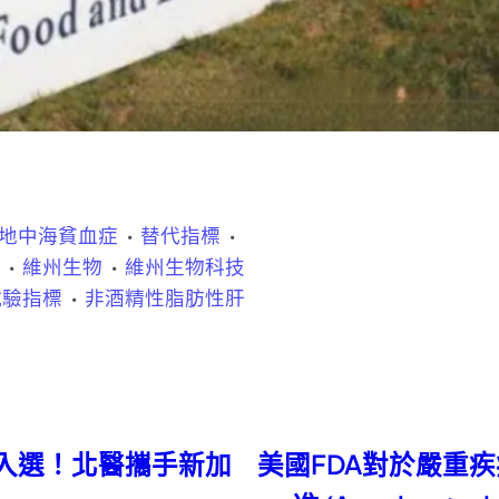
地中海貧血症
替代指標
技
維州生物
維州生物科技
試驗指標
非酒精性脂肪性肝
新創入選！北醫攜手新加
美國FDA對於嚴重