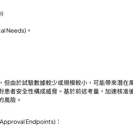
)
l Needs)。
，但由於試驗數據較少或規模較小，可能帶來潛在
對患者安全性構成威脅。基於前述考量，加速核准後
的風險。
roval Endpoints)：
：