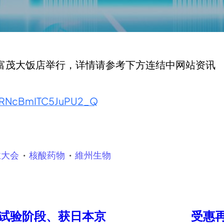
滨湖富茂大饭店举行，详情请参考下方连结中网站资讯
h5RNcBmITC5JuPU2_Q
业大会
核酸药物
維州生物
床试验阶段、获日本京
受惠