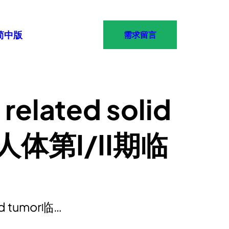
简中版
需求留言
lated solid
人体第I/II期临
 tumor临…