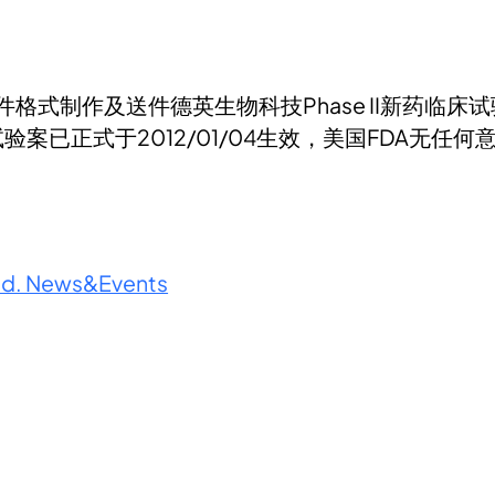
式制作及送件德英生物科技Phase II新药临床试
试验案已正式于2012/01/04生效，美国FDA无任何
td. News&Events