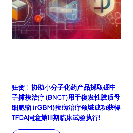
狂贺！协助小分子化药产品採取硼中
子捕获治疗 (BNCT)用于復发性胶质母
细胞瘤 (rGBM)疾病治疗领域成功获得
TFDA同意第III期临床试验执行!