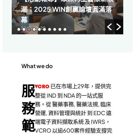
潮：2025 WIN創贏論壇圓滿落
研發指引
2025-09-22
幕
025-10-20
What we do
服
已在市場上29年，提供完
VCRO
整從 IND 到 NDA 的一站式服
務
務。從 醫藥事務, 醫藥法規, 臨床
營運, 資料管理與統計 到 EDC 遠
範
端電子資料擷取系統 及 IWRS，
VCRO 以逾600案件經驗支撐完