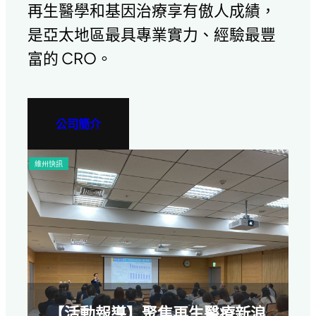
再生醫學和基因治療享有傲人成績，
是亞太地區最具專業實力、經驗最豐
富的 CRO。
公司簡介
訊
產業新訊
【活動報導】聚焦再生醫療新浪
美國FD