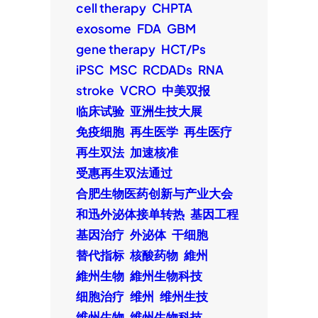
cell therapy
CHPTA
exosome
FDA
GBM
gene therapy
HCT/Ps
iPSC
MSC
RCDADs
RNA
stroke
VCRO
中美双报
临床试验
亚洲生技大展
免疫细胞
再生医学
再生医疗
再生双法
加速核准
受惠再生双法通过
合肥生物医药创新与产业大会
和迅外泌体接单转热
基因工程
基因治疗
外泌体
干细胞
替代指标
核酸药物
維州
維州生物
維州生物科技
细胞治疗
维州
维州生技
维州生物
维州生物科技